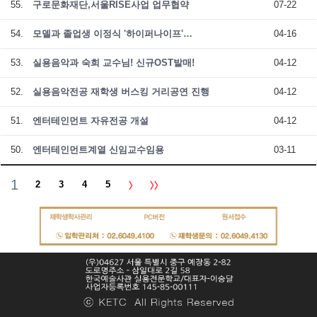
55.
구로문화재단,서울RISE사업 업무협약
07-22
54.
모델과 졸업생 이정식 '하이퍼나이프'…
04-16
53.
실용음악과 숙희 교수님! 신규OST발매!
04-12
52.
실용음악전공 재학생 버스킹 거리공연 진행
04-12
51.
엔터테인먼트 자유전공 개설
04-12
50.
엔터테인먼트계열 신임교수임용
03-11
1
2
3
4
5