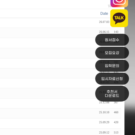
Total 122
Date
Hits
26.07.03
117
26.06.15
143
원서접수
26.06.15
130
26.03.27
299
모집요강
26.03.18
282
입학문의
26.02.13
635
입시자료신청
26.01.02
426
추천서
25.12.11
417
다운로드
25.12.08
367
25.10.10
460
25.09.29
420
25.09.12
513