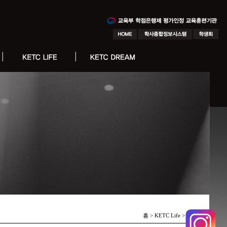
홈 > KETC Life >
Notice