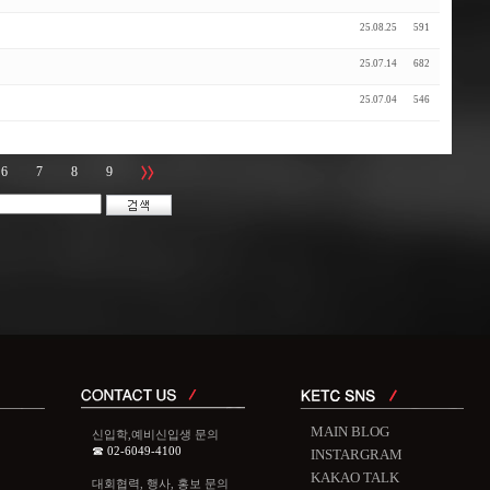
25.08.25
591
25.07.14
682
25.07.04
546
6
7
8
9
MAIN BLOG
신입학,예비신입생 문의
☎ 02-6049-4100
INSTARGRAM
KAKAO TALK
대회협력, 행사, 홍보 문의