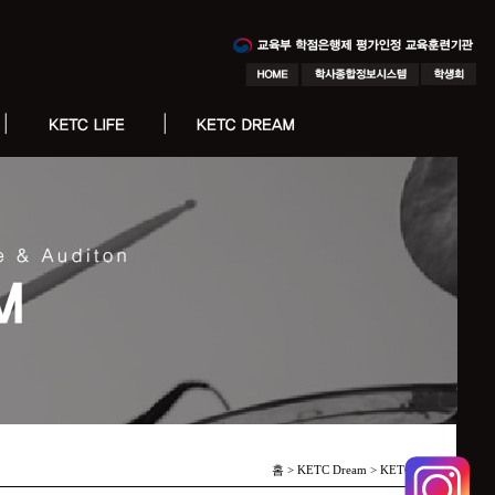
홈 > KETC Dream >
KETC 피플