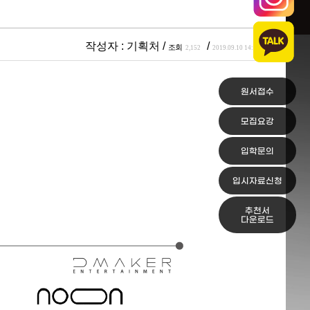
작성자 :
기획처
/
/
조회
2,152
2019.09.10 14:54
원서접수
모집요강
입학문의
입시자료신청
추천서
다운로드