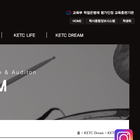
홈 > KETC Dream >
KETC 피플