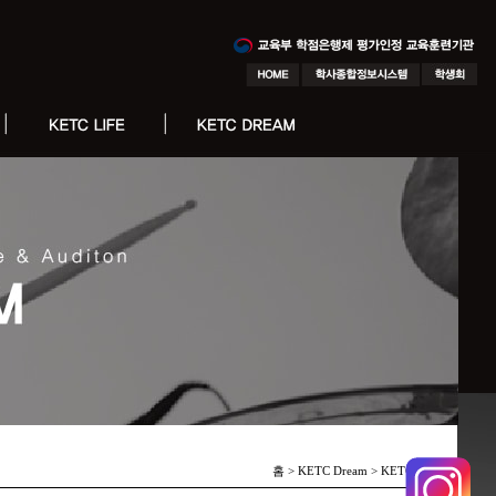
홈 > KETC Dream >
KETC 피플