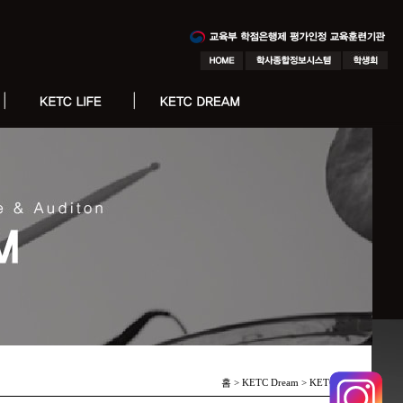
홈 > KETC Dream >
KETC 피플