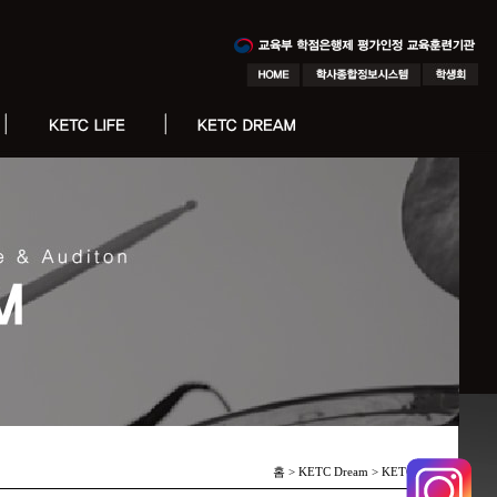
홈 > KETC Dream >
KETC 피플