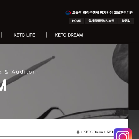
홈 > KETC Dream >
KETC 피플