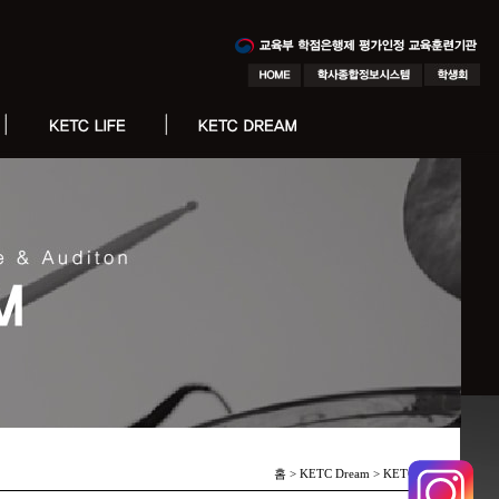
홈 > KETC Dream >
KETC 피플