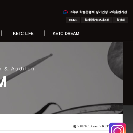
홈 > KETC Dream >
KETC 피플