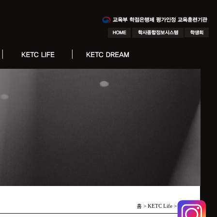
홈 > KETC Life >
Notice