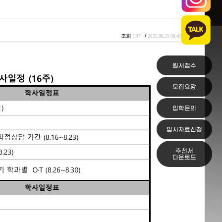
/
조회
597
2025.08.25 08:49
원서접수
모집요강
입학문의
입시자료신청
추천서
다운로드