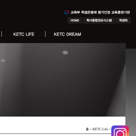
홈 > KETC Life >
Notice