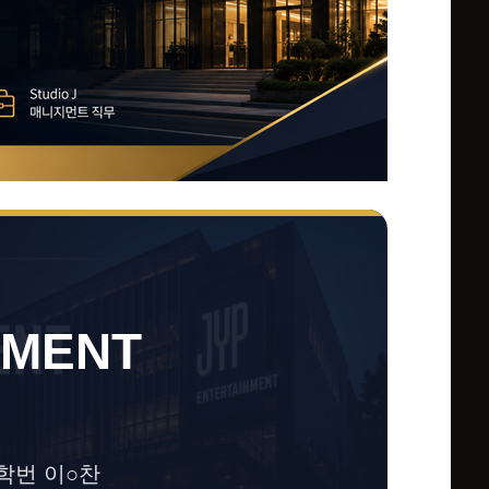
NMENT
학번 이○찬