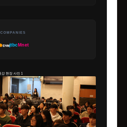
 COMPANIES
jtbc
Mnet