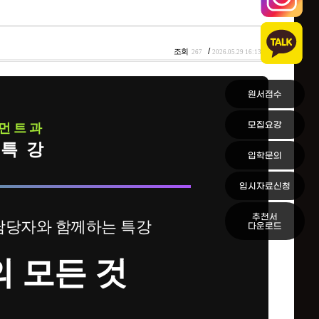
/
조회
267
2026.05.29 16:13
원서접수
모집요강
먼트과
 특강
입학문의
입시자료신청
추천서
당자와 함께하는 특강
다운로드
 모든 것