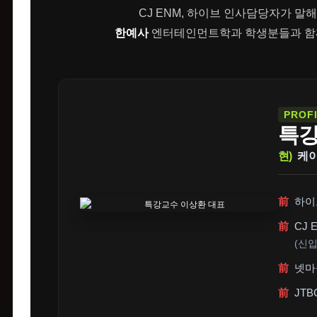
CJ ENM, 하이브 인사담당자가 말
한예사
엔터테인먼트학과 학생분들과 함께
PROF
특
현)
케이
前
하이
前
CJ
(신
前
넷마
前
JT