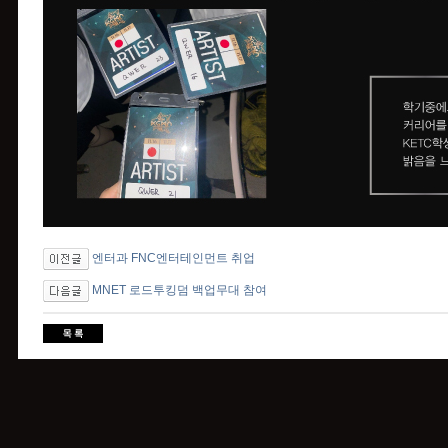
엔터과 FNC엔터테인먼트 취업
MNET 로드투킹덤 백업무대 참여