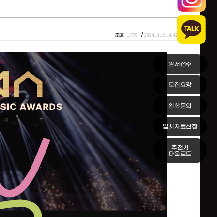
/
조회
1,770
2024.11.19 14:42
원서접수
모집요강
입학문의
입시자료신청
추천서
다운로드